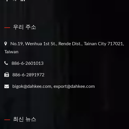
우리 주소
No.19, Wenhua 1st St., Rende Dist., Tainan City 717021,
Taiwan
886-6-2601013
886-6-2891972
bigok@dahkee.com, export@dahkee.com
최신 뉴스