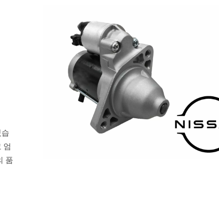
있습
 엄
의 품