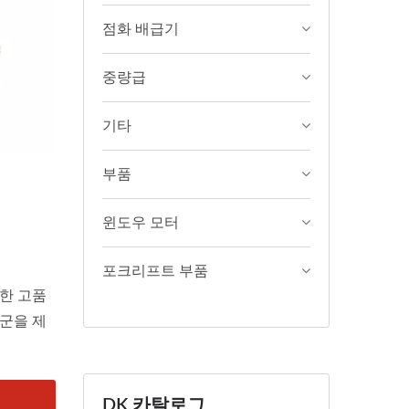
점화 배급기
중량급
기타
부품
윈도우 모터
포크리프트 부품
위한 고품
군을 제
DK 카탈로그