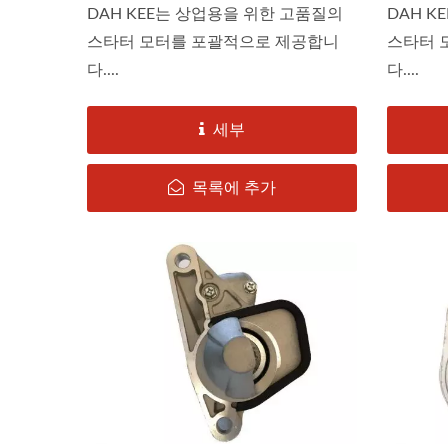
DAH KEE는 상업용을 위한 고품질의
DAH K
스타터 모터를 포괄적으로 제공합니
스타터 
다....
다....
토요타 RAV4, 캠리-스타터
세부
목록에 추가