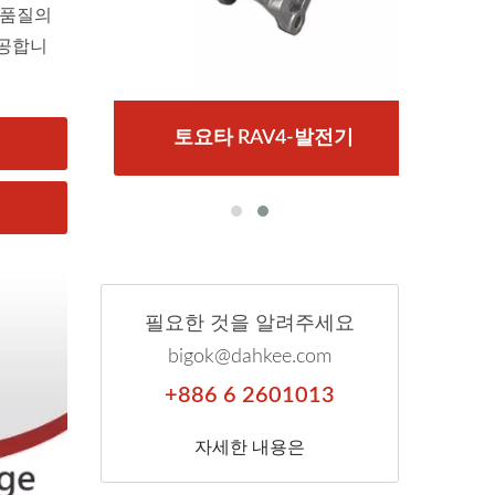
고품질의
제공합니
스타터
토요타 RAV4-발전기
토
필요한 것을 알려주세요
bigok@dahkee.com
+886 6 2601013
자세한 내용은