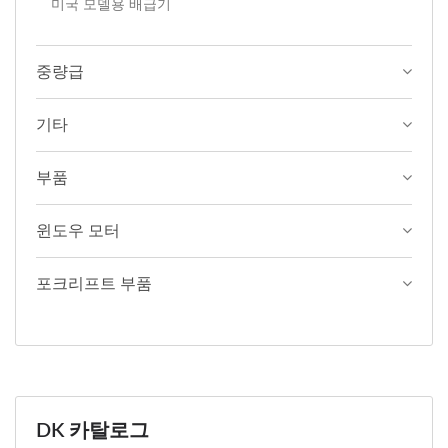
미국 모델용 배급기
중량급
기타
부품
윈도우 모터
포크리프트 부품
DK 카탈로그