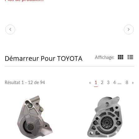
Démarreur Pour TOYOTA
Affichage:
…
Résultat 1 - 12 de 94
«
1
2
3
4
8
»