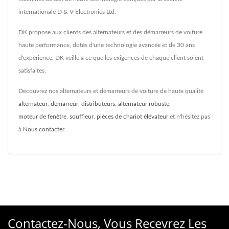
internationale D & V Electronics Ltd.
DK propose aux clients des alternateurs et des démarreurs de voiture
haute performance, dotés d'une technologie avancée et de 30 ans
d'expérience. DK veille à ce que les exigences de chaque client soient
satisfaites.
Découvrez nos alternateurs et démarreurs de voiture de haute qualité
alternateur
,
démarreur
,
distributeurs
,
alternateur robuste
,
moteur de fenêtre
,
souffleur
,
pièces de chariot élévateur
et n'hésitez pas
à
Nous contacter
.
Contactez-Nous, Vous Recevrez Les