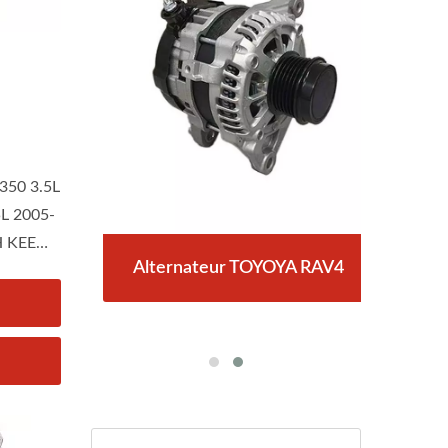
X350 3.5L
L 2005-
H KEE
AV4,
Alternateur TOYOYA RAV4
Dé