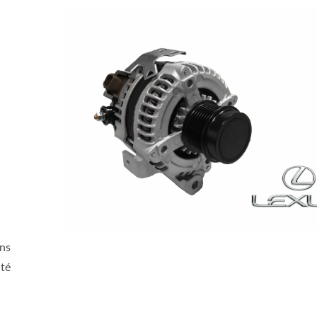
ons
ité