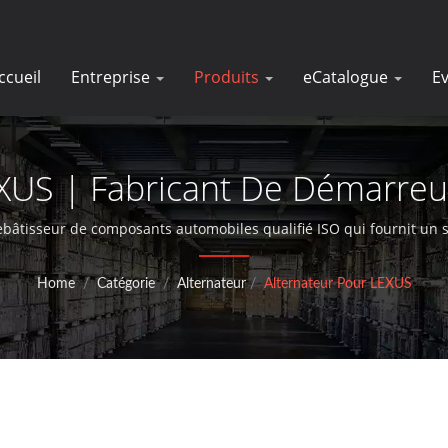
ccueil
Entreprise
Produits
eCatalogue
E
XUS | Fabricant De Démarreur
D'alternateurs | DK
rebâtisseur de composants automobiles qualifié ISO qui fournit un s
moteurs de démarreur depuis plus de 30 ans.
Home
/
Catégorie
/
Alternateur
/
Alternateur Pour LEXUS