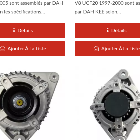
005 sont assemblés par DAH
V8 UCF20 1997-2000 sont a
 les spécifications...
par DAH KEE selon...
Détails
Détails
Ajouter À La Liste
Ajouter À La Liste