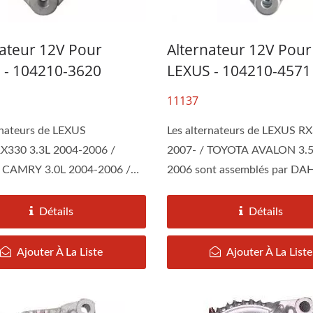
nateur 12V Pour
Alternateur 12V Pour
 - 104210-3620
LEXUS - 104210-4571
11137
rnateurs de LEXUS
Les alternateurs de LEXUS R
X330 3.3L 2004-2006 /
2007- / TOYOTA AVALON 3.5
CAMRY 3.0L 2004-2006 /
2006 sont assemblés par DA
ernateur TOYOYA RAV4
Démarreur TOYOYA R
..
selon...
CAMRY
Détails
Détails
Ajouter À La Liste
Ajouter À La Liste