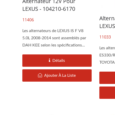
Alternateur 12V Pour
LEXUS - 104210-6170
Alter
11406
LEXUS
Les alternateurs de LEXUS IS F V8
11033
5.0L 2008-2014 sont assemblés par
DAH KEE selon les spécifications...
Les alte
ES330/R
Détails
TOYOTA 
Démarreur TOYOYA RAV4,
Alt
TOYOTA.
Ajouter À La Liste
CAMRY