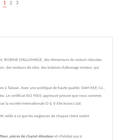
1
2
3
nent, BOBINE D'ALLUMAGE, des démarreurs de voiture robustes,
ion, des moteurs de vitre, des bobines d'allumage moteur, qui
chées à Taiwan. Avec une politique de haute qualité, DAH KEE Co.,
icules. Le certificat ISO 9001 approuvé prouve que nous sommes
r la société internationale D & V Electronics Ltd.
 veille à ce que les exigences de chaque client soient
fleur
,
pièces de chariot élévateur
et n'hésitez pas à