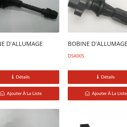
NE D'ALLUMAGE
BOBINE D'ALLUMAG
DSA005
ernateur TOYOYA RAV4
Démarreur TOYOYA R
CAMRY
Détails
Détails
Ajouter À La Liste
Ajouter À La Liste