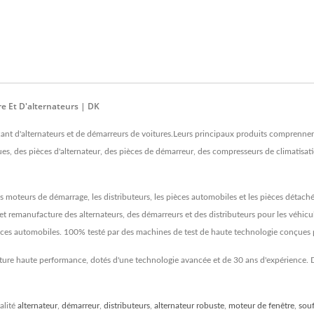
 Et D'alternateurs | DK
cant d'alternateurs et de démarreurs de voitures.Leurs principaux produits compren
es, des pièces d'alternateur, des pièces de démarreur, des compresseurs de climatisat
es moteurs de démarrage, les distributeurs, les pièces automobiles et les pièces déta
 et remanufacture des alternateurs, des démarreurs et des distributeurs pour les véh
ces automobiles. 100% testé par des machines de test de haute technologie conçues pa
ture haute performance, dotés d'une technologie avancée et de 30 ans d'expérience. DK
alité
alternateur
,
démarreur
,
distributeurs
,
alternateur robuste
,
moteur de fenêtre
,
souf