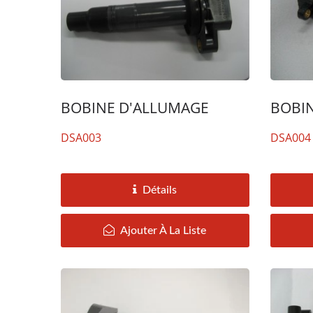
BOBINE D'ALLUMAGE
BOBI
DSA003
DSA004
Démarreur TOYOYA RAV4,
Alt
CAMRY
Détails
Ajouter À La Liste