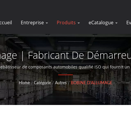
ccueil
Entreprise
Produits
eCatalogue
E
age | Fabricant De Démarreu
D'alternateurs | DK
bâtisseur de composants automobiles qualifié ISO qui fournit un 
moteurs de démarreur depuis plus de 30 ans.
Home
/
Catégorie
/
Autres
/
BOBINE D'ALLUMAGE