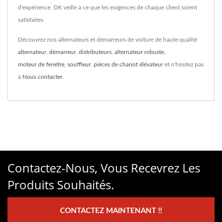
d'expérience. DK veille à ce que les exigences de chaque client soient
satisfaites.
Découvrez nos alternateurs et démarreurs de voiture de haute qualité
alternateur
,
démarreur
,
distributeurs
,
alternateur robuste
,
moteur de fenêtre
,
souffleur
,
pièces de chariot élévateur
et n'hésitez pas
à
Nous contacter
.
Contactez-Nous, Vous Recevrez Les
Produits Souhaités.
CONTACTEZ MAINTENANT !!