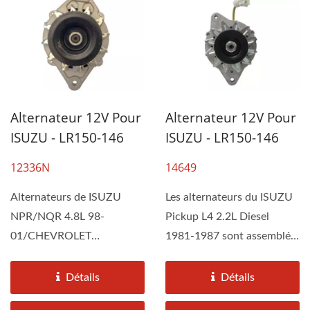
Alternateur 12V Pour
Alternateur 12V Pour
ISUZU - LR150-146
ISUZU - LR150-146
12336N
14649
Alternateurs de ISUZU
Les alternateurs du ISUZU
NPR/NQR 4.8L 98-
Pickup L4 2.2L Diesel
01/CHEVROLET
1981-1987 sont assemblés
W3500/W4500
par DAH KEE selon...
TILTMASTER 4.8L 99-
Détails
Détails
01/CHEVROLET...