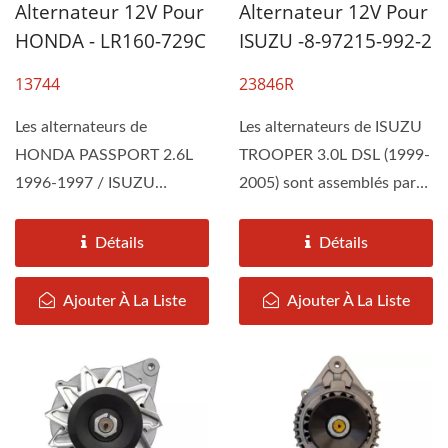
Alternateur 12V Pour
Alternateur 12V Pour
HONDA - LR160-729C
ISUZU -8-97215-992-2
13744
23846R
Les alternateurs de
Les alternateurs de ISUZU
HONDA PASSPORT 2.6L
TROOPER 3.0L DSL (1999-
1996-1997 / ISUZU
2005) sont assemblés par
RODEO 2.6L 1996-1997
DAH KEE selon les
sont assemblés...
spécifications...
Détails
Détails
Ajouter À La Liste
Ajouter À La Liste