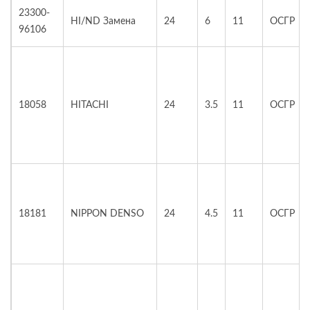
23300-
HI/ND Замена
24
6
11
ОСГР
96106
18058
HITACHI
24
3.5
11
ОСГР
18181
NIPPON DENSO
24
4.5
11
ОСГР