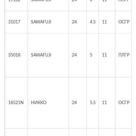
19102
SAWAFUJI
24
6
11
ПЛГР
31017
SAWAFUJI
24
4.5
11
ОСГР
35018
SAWAFUJI
24
5
11
ПЛГР
18521N
НИККО
24
5.5
11
ОСГР