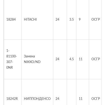
18284
HITACHI
24
3.5
9
ОСГР
1-
81100-
Замена
24
4.5
11
ОСГР
307-
NIKKO/ND
0NR
18242R
НИППОНДЕНСО
24
11
ОСГР