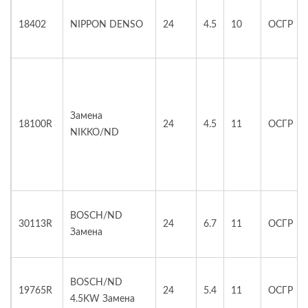
18402
NIPPON DENSO
24
4.5
10
ОСГР
Замена
18100R
24
4.5
11
ОСГР
NIKKO/ND
BOSCH/ND
30113R
24
6.7
11
ОСГР
Замена
BOSCH/ND
19765R
24
5.4
11
ОСГР
4.5KW Замена