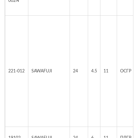
002N
221-012
SAWAFUJI
24
4.5
11
ОСГР