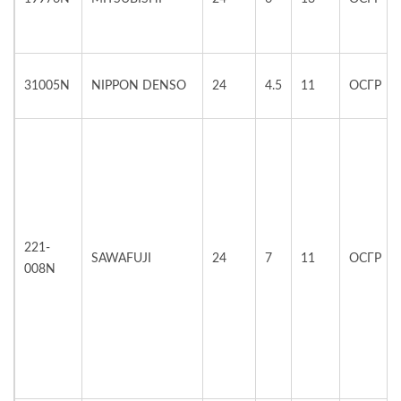
31005N
NIPPON DENSO
24
4.5
11
ОСГР
221-
SAWAFUJI
24
7
11
ОСГР
008N