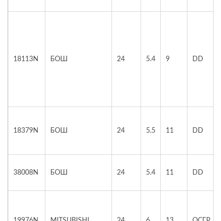
18113N
БОШ
24
5.4
9
DD
18379N
БОШ
24
5.5
11
DD
38008N
БОШ
24
5.4
11
DD
19976N
MITSUBISHI
24
6
13
ОСГР