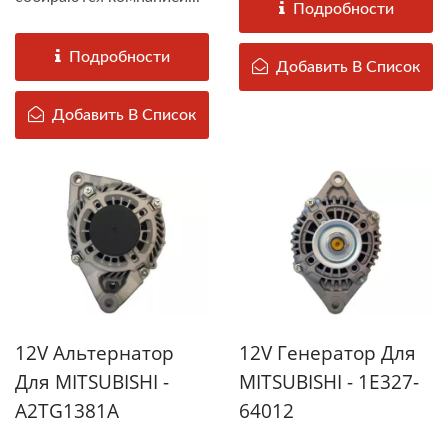
Подробности
Подробности
Добавить В Список
Добавить В Список
12V Альтернатор
12V Генератор Для
Для MITSUBISHI -
MITSUBISHI - 1E327-
A2TG1381A
64012