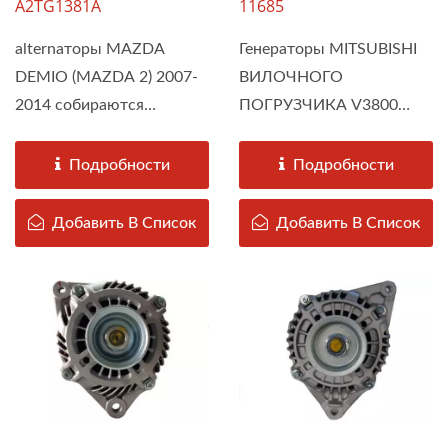
A2TG1381A
11685
alternаторы MAZDA
Генераторы MITSUBISHI
DEMIO (MAZDA 2) 2007-
ВИЛОЧНОГО
2014 собираются
ПОГРУЗЧИКА V3800
компанией DAH KEE в
собираются...
соответствии...
Подробности
Подробности
Добавить В Список
Добавить В Список