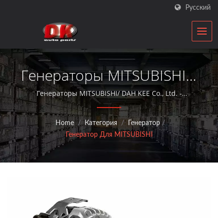
Русский
Генераторы MITSUBISHI |
Производитель
Генераторы MITSUBISHI/ DAH KEE Co., Ltd. -
квалифицированный производитель
Стартеров И
автомобильных компонентов, предоставляющий
Home
/
Категория
/
Генератор
/
услуги послепродажного обслуживания с
Генераторов Для
Генератор Для MITSUBISHI
генераторами и стартерными двигателями более 30
Автомобилей | DK
лет.