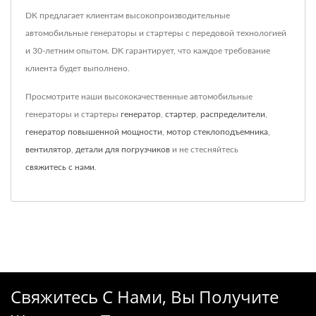
DK предлагает клиентам высокопроизводительные
автомобильные генераторы и стартеры с передовой технологией
и 30-летним опытом. DK гарантирует, что каждое требование
клиента будет выполнено.
Просмотрите наши высококачественные автомобильные
генераторы и стартеры
генератор
,
стартер
,
распределители
,
генератор повышенной мощности
,
мотор стеклоподъемника
,
вентилятор
,
детали для погрузчиков
и не стесняйтесь
свяжитесь с нами
.
Свяжитесь С Нами, Вы Получите