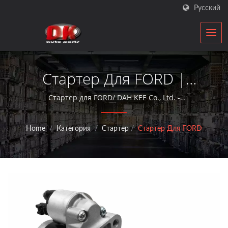
Русский
Стартер Для FORD |
Производитель
Стартер для FORD/ DAH KEE Co., Ltd. -
квалифицированный производитель
Стартеров И
автомобильных компонентов, предоставляющий
Home
/
Категория
/
Стартер
/
Стартер Для FORD
услуги послепродажного обслуживания с
Генераторов Для
генераторами и стартерными двигателями более 30
Автомобилей | DK
лет.