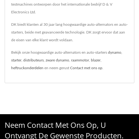
testmachines ontworpen door het internationale bedrijf D & V
Electronics Ltd.
DK biedt klanten al 30 jaar lang hoogwaardige auto-alternators en auto-
starters, beide met geavanceerde technologie. DK zorgt ervoor dat aan
de eisen van elke klant wordt voldaan.
Bekijk onze hoogwaardige auto-alternators en auto-starters
dynamo
,
starter
,
distributeurs
,
zware dynamo
,
raammotor
,
blazer
,
heftruckonderdelen
en neem gerust
Contact met ons op
.
Neem Contact Met Ons Op, U
Ontvangt De Gewenste Producten.