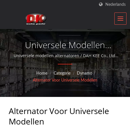
Nederlands
Universele Modellen
Alternatoren | Auto Starter
Universele modellen alternatoren / DAH KEE Co., Ltd.
is een ISO-gekwalificeerde hersteller van auto-
& Alternator Fabrikant |
onderdelen die al meer dan 30 jaar aftermarket
Home
/
Categorie
/
Dynamo
/
service biedt met dynamo's en starter motoren.
DK
Alternator Voor Universele Modellen
Alternator Voor Universele
Modellen