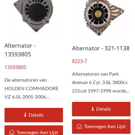
Alternator -
Alternator - 321-1138
13593805
8223-7
13593805
Alternatoren van Park
De alternatoren van
Avenue 6 Cyl. 3.8L 3800cc
HOLDEN COMMADORE
231cid 1997-1998 worden
VZ 6.0L 2005-2006
geassembleerd door...
(Benzine) zijn samengesteld
Details
door DAH KEE volgens...
Details
Toevoegen Aan Lijst
Toevoegen Aan Lijst