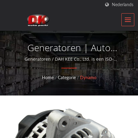
Nederlands
Generatoren | Auto
Starter & Alternator
Generatoren / DAH KEE Co., Ltd. is een ISO-
gekwalificeerde hersteller van auto-onderdelen die al
Fabrikant | DK
meer dan 30 jaar aftermarket service biedt met
Home
/
Categorie
/
Dynamo
dynamo's en starter motoren.