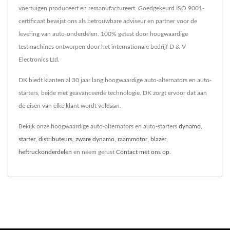
voertuigen produceert en remanufactureert. Goedgekeurd ISO 9001-
certificaat bewijst ons als betrouwbare adviseur en partner voor de
levering van auto-onderdelen. 100% getest door hoogwaardige
testmachines ontworpen door het internationale bedrijf D & V
Electronics Ltd.
DK biedt klanten al 30 jaar lang hoogwaardige auto-alternators en auto-
starters, beide met geavanceerde technologie. DK zorgt ervoor dat aan
de eisen van elke klant wordt voldaan.
Bekijk onze hoogwaardige auto-alternators en auto-starters
dynamo
,
starter
,
distributeurs
,
zware dynamo
,
raammotor
,
blazer
,
heftruckonderdelen
en neem gerust
Contact met ons op
.