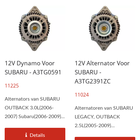
12V Dynamo Voor
12V Alternator Voor
SUBARU - A3TG0591
SUBARU -
A3TG2391ZC
11225
11024
Alternators van SUBARU
OUTBACK 3.0L(2006-
Alternatoren van SUBARU
2007) Subaru(2006-2009)
LEGACY, OUTBACK
Subaru-Europe(2003-2010)
2.5L(2005-2009)
worden...
Subaru(2005-2009)
Details