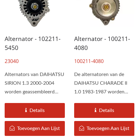
Alternator - 100211-
Alternator - 102211-
4080
5450
100211-4080
23040
De alternatoren van de
Alternators van DAIHATSU
DAIHATSU CHARADE II
SIRION 1.3 2000-2004
1.0 1983-1987 worden
worden geassembleerd
door DAH KEE
door DAH KEE volgens de
geassembleerd...
specificaties...
Details
Details
Toevoegen Aan Lijst
Toevoegen Aan Lijst