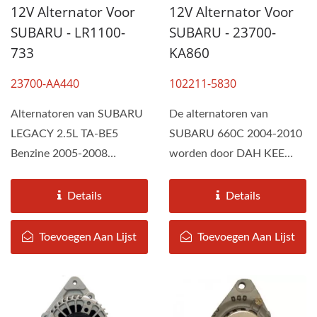
12V Alternator Voor
12V Alternator Voor
SUBARU - LR1100-
SUBARU - 23700-
733
KA860
23700-AA440
102211-5830
Alternatoren van SUBARU
De alternatoren van
LEGACY 2.5L TA-BE5
SUBARU 660C 2004-2010
Benzine 2005-2008
worden door DAH KEE
worden geassembleerd
geassembleerd volgens de
door DAH KEE volgens...
specificaties...
Details
Details
Toevoegen Aan Lijst
Toevoegen Aan Lijst