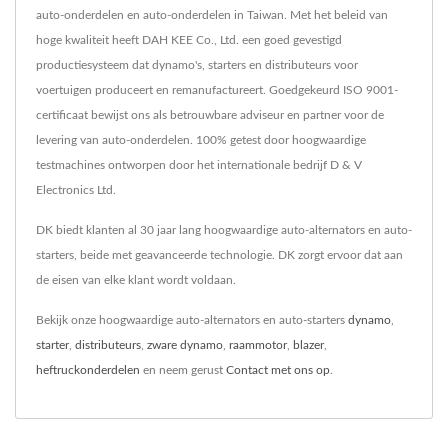
auto-onderdelen en auto-onderdelen in Taiwan. Met het beleid van
hoge kwaliteit heeft DAH KEE Co., Ltd. een goed gevestigd
productiesysteem dat dynamo's, starters en distributeurs voor
voertuigen produceert en remanufactureert. Goedgekeurd ISO 9001-
certificaat bewijst ons als betrouwbare adviseur en partner voor de
levering van auto-onderdelen. 100% getest door hoogwaardige
testmachines ontworpen door het internationale bedrijf D & V
Electronics Ltd.
DK biedt klanten al 30 jaar lang hoogwaardige auto-alternators en auto-
starters, beide met geavanceerde technologie. DK zorgt ervoor dat aan
de eisen van elke klant wordt voldaan.
Bekijk onze hoogwaardige auto-alternators en auto-starters
dynamo
,
starter
,
distributeurs
,
zware dynamo
,
raammotor
,
blazer
,
heftruckonderdelen
en neem gerust
Contact met ons op
.