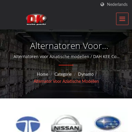
Nederlands
Alternatoren Voor
Aziatische Modellen | Auto
Alternatoren voor Aziatische modellen / DAH KEE Co.,
Ltd. is een ISO-gekwalificeerde hersteller van auto-
Starter & Alternator
onderdelen die al meer dan 30 jaar aftermarket
Home
/
Categorie
/
Dynamo
/
service biedt met dynamo's en starter motoren.
Fabrikant | DK
Alternator Voor Aziatische Modellen