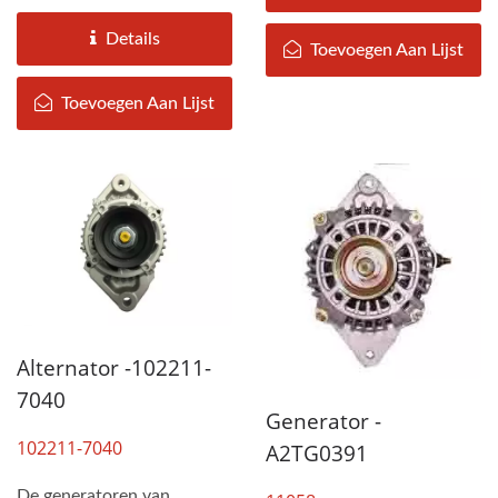
geassembleerd door DAH
specificaties...
KEE volgens de
Details
Toevoegen Aan Lijst
specificaties...
Toevoegen Aan Lijst
Alternator -102211-
7040
Generator -
102211-7040
A2TG0391
De generatoren van