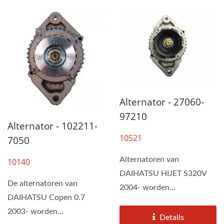
Alternator - 27060-
97210
Alternator - 102211-
10521
7050
Alternatoren van
10140
DAIHATSU HIJET S320V
De alternatoren van
2004- worden
DAIHATSU Copen 0.7
geassembleerd door DAH
2003- worden
KEE volgens de
Details