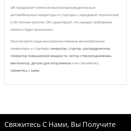
DK предлагает клиентам высокопроизводительные
автомобильные генераторы и стартеры с передовой технологией
и 30-летним опытом. DK гарантирует, что каждое требование
клиента будет выполнено.
Просмотрите наши высококачественные автомобильные
генераторы и стартеры
генератор
,
стартер
,
распределители
,
генератор повышенной мощности
,
мотор стеклоподъемника
,
вентилятор
,
детали для погрузчиков
и не стесняйтесь
свяжитесь с нами
.
Свяжитесь С Нами, Вы Получите