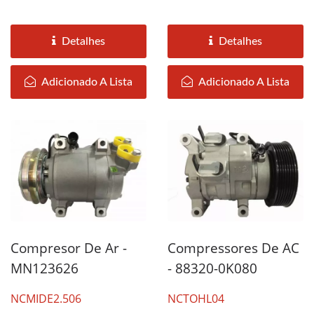
Detalhes
Detalhes
Adicionado A Lista
Adicionado A Lista
Compresor De Ar -
Compressores De AC
MN123626
- 88320-0K080
NCMIDE2.506
NCTOHL04