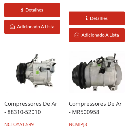
Detalhes
Detalhes
Adicionado A Lista
Adicionado A Lista
Compressores De Ar
Compressores De Ar
- 88310-52010
- MR500958
NCTOYA1.599
NCMIPJ3