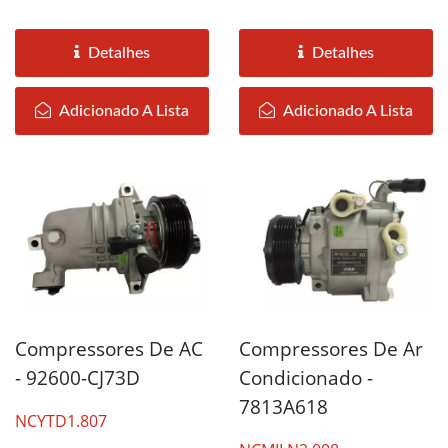
Detalhes
Detalhes
Adicionado A Lista
Adicionado A Lista
Compressores De AC
Compressores De Ar
- 92600-CJ73D
Condicionado -
7813A618
NCYTD1.807