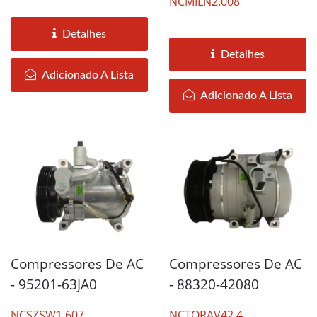
NCMILN2.008
Detalhes
Detalhes
Adicionado A Lista
Adicionado A Lista
Compressores De AC
Compressores De AC
- 95201-63JA0
- 88320-42080
NCSZSW1.607
NCTORAV42.4