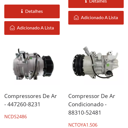
Detalhes
Detalhes
Adicionado A Lista
Adicionado A Lista
Compressores De Ar
Compressor De Ar
- 447260-8231
Condicionado -
88310-52481
NCDS2486
NCTOYA1.506