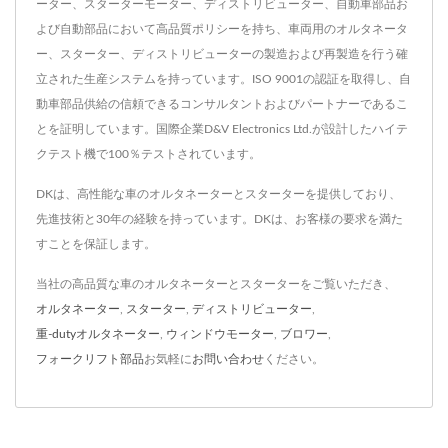
ーター、スターターモーター、ディストリビューター、自動車部品お
よび自動部品において高品質ポリシーを持ち、車両用のオルタネータ
ー、スターター、ディストリビューターの製造および再製造を行う確
立された生産システムを持っています。ISO 9001の認証を取得し、自
動車部品供給の信頼できるコンサルタントおよびパートナーであるこ
とを証明しています。国際企業D&V Electronics Ltd.が設計したハイテ
クテスト機で100％テストされています。
DKは、高性能な車のオルタネーターとスターターを提供しており、
先進技術と30年の経験を持っています。DKは、お客様の要求を満た
すことを保証します。
当社の高品質な車のオルタネーターとスターターをご覧いただき、
オルタネーター
,
スターター
,
ディストリビューター
,
重-dutyオルタネーター
,
ウィンドウモーター
,
ブロワー
,
フォークリフト部品
お気軽に
お問い合わせ
ください。