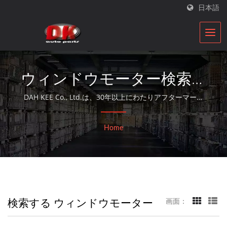
日本語
ウィンドウモーター検索済
み | オルタネーターパー
DAH KEE Co., Ltd.は、30年以上にわたりアフターマーケ
ットで交換用のオルタネーターとスターターモーターを提
ツ＆スターターパーツメー
供しているISO認定の自動車部品再構築業者です。
Home
カー | DK
検索する ウィンドウモーター
画面：