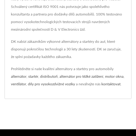
Schválený certifikát ISO 9001 nás potvrzuje jako spolehlivého
konzultanta a partnera pro dodávky dílů automobilů. 100% testováno
pomocí vysokotechnologických testovacích strojů navržených
mezinárodní společností D & V Electronics Ltd.
DK nabízí zákazníkům výkonné alternátory a startéry do aut, které
disponují pokročilou technologií a 30 lety zkušeností. DK se zaručuje,
že splní požadavky každého zákazníka.
Prohlédněte si naše kvalitní alternátory a startéry pro automobily
alternátor
,
startér
,
distributoři
,
alternátor pro těžké zatížení
,
motor okna
,
ventilátor
,
díly pro vysokozdvižné vozíky
a neváhejte nás
kontaktovat
.