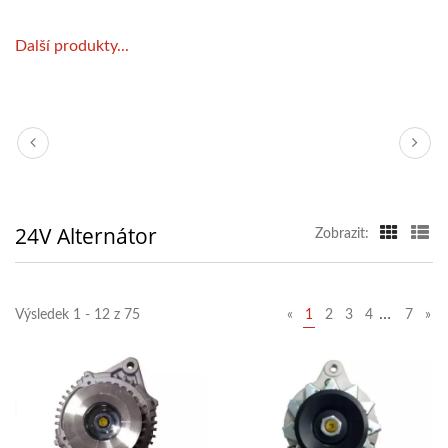
Další produkty...
24V Alternátor
Zobrazit:
…
Výsledek 1 - 12 z 75
«
1
2
3
4
7
»