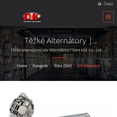
Česky
Těžké Alternátory |
Výrobce Startérů A
Těžké alternátory 24V Alternátory / DAH KEE Co., Ltd. je
ISO kvalifikovaným přestavitelem automobilových
Alternátorů Pro
komponent, který poskytuje aftermarketové služby s
Home
/
Kategorie
/
Těžká Zátěž
/
24V Alternátor
alternátory a startéry po dobu více než 30 let.
Automobily | DK