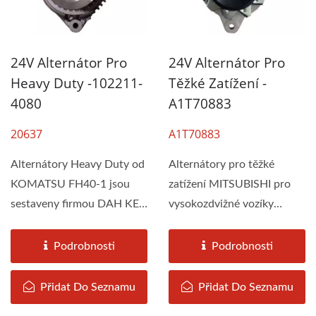
24V Alternátor Pro
24V Alternátor Pro
Heavy Duty -102211-
Těžké Zatížení -
4080
A1T70883
20637
A1T70883
Alternátory Heavy Duty od
Alternátory pro těžké
KOMATSU FH40-1 jsou
zatížení MITSUBISHI pro
sestaveny firmou DAH KEE
vysokozdvižné vozíky
podle specifikací...
1983- které dodávají...
Podrobnosti
Podrobnosti
Přidat Do Seznamu
Přidat Do Seznamu