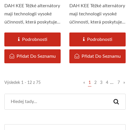
DAH KEE Těžké alternátory
DAH KEE Těžké alternátory
mají technologii vysoké
mají technologii vysoké
účinnosti, která poskytuje
účinnosti, která poskytuje
maximální...
maximální...
Podrobnosti
Podrobnosti
Přidat Do Seznamu
Přidat Do Seznamu
…
Výsledek 1 - 12 z 75
«
1
2
3
4
7
»