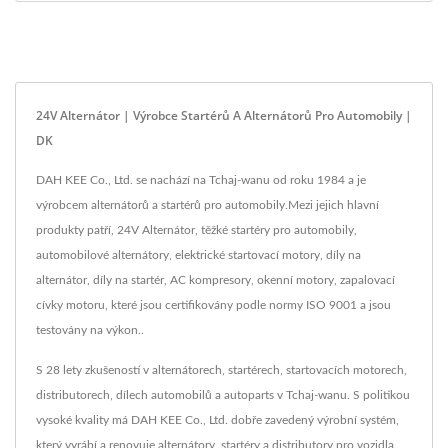
24V Alternátor | Výrobce Startérů A Alternátorů Pro Automobily |
DK
DAH KEE Co., Ltd. se nachází na Tchaj-wanu od roku 1984 a je
výrobcem alternátorů a startérů pro automobily.Mezi jejich hlavní
produkty patří, 24V Alternátor, těžké startéry pro automobily,
automobilové alternátory, elektrické startovací motory, díly na
alternátor, díly na startér, AC kompresory, okenní motory, zapalovací
cívky motoru, které jsou certifikovány podle normy ISO 9001 a jsou
testovány na výkon..
S 28 lety zkušeností v alternátorech, startérech, startovacích motorech,
distributorech, dílech automobilů a autoparts v Tchaj-wanu. S politikou
vysoké kvality má DAH KEE Co., Ltd. dobře zavedený výrobní systém,
který vyrábí a renovuje alternátory, startéry a distributory pro vozidla.