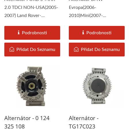
2.0 TDCI NON-USA(2005-
Evropa(2006-
2007) Land Rover-
2010)Mini(2007-
Europe(2006-
2015)Mini-Evropa(2006-
2012)Volvo(2007-
2015) Peugeot-
Podrobnosti
Podrobnosti
2016)Volvo-Europ(2006-
Evropa(2007-2015)...
2016)...
Přidat Do Seznamu
Přidat Do Seznamu
Alternátor - 0 124
Alternátor -
325 108
TG17C023