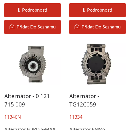
1988), FENDT Farmer
sestaven DAH KEE podle...
(1979-1988),...
Podrobnosti
Podrobnosti
Přidat Do Seznamu
Přidat Do Seznamu
Alternátor - 0 121
Alternátor -
715 009
TG12C059
11346N
11334
Alternátor FORD S-MAX
Alternátor BMW-