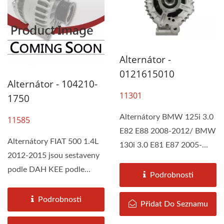
Alternátor -
0121615010
Alternátor - 104210-
11301
1750
Alternátory BMW 125i 3.0
11585
E82 E88 2008-2012/ BMW
Alternátory FIAT 500 1.4L
130i 3.0 E81 E87 2005-
2012-2015 jsou sestaveny
2012/ BMW 325i 2.5 E92
podle DAH KEE podle
E93 2007-2011...
Podrobnosti
specifikací originálního...
Podrobnosti
Přidat Do Seznamu