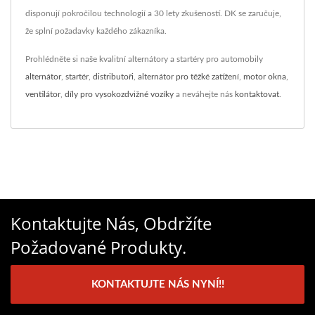
disponují pokročilou technologií a 30 lety zkušeností. DK se zaručuje,
že splní požadavky každého zákazníka.
Prohlédněte si naše kvalitní alternátory a startéry pro automobily
alternátor
,
startér
,
distributoři
,
alternátor pro těžké zatížení
,
motor okna
,
ventilátor
,
díly pro vysokozdvižné vozíky
a neváhejte nás
kontaktovat
.
Kontaktujte Nás, Obdržíte
Požadované Produkty.
KONTAKTUJTE NÁS NYNÍ!!