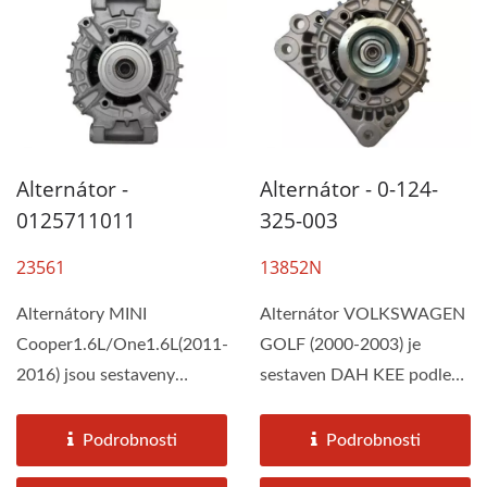
Alternátor -
Alternátor - 0-124-
0125711011
325-003
23561
13852N
Alternátory MINI
Alternátor VOLKSWAGEN
Cooper1.6L/One1.6L(2011-
GOLF (2000-2003) je
2016) jsou sestaveny
sestaven DAH KEE podle
firmou DAH KEE podle
původních výrobních
specifikací...
specifikací,...
Podrobnosti
Podrobnosti