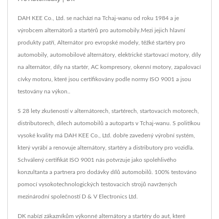
DAH KEE Co., Ltd. se nachází na Tchaj-wanu od roku 1984 a je
výrobcem alternátorů a startérů pro automobily.Mezi jejich hlavní
produkty patří, Alternátor pro evropské modely, těžké startéry pro
automobily, automobilové alternátory, elektrické startovací motory, díly
na alternátor, díly na startér, AC kompresory, okenní motory, zapalovací
cívky motoru, které jsou certifikovány podle normy ISO 9001 a jsou
testovány na výkon..
S 28 lety zkušeností v alternátorech, startérech, startovacích motorech,
distributorech, dílech automobilů a autoparts v Tchaj-wanu. S politikou
vysoké kvality má DAH KEE Co., Ltd. dobře zavedený výrobní systém,
který vyrábí a renovuje alternátory, startéry a distributory pro vozidla.
Schválený certifikát ISO 9001 nás potvrzuje jako spolehlivého
konzultanta a partnera pro dodávky dílů automobilů. 100% testováno
pomocí vysokotechnologických testovacích strojů navržených
mezinárodní společností D & V Electronics Ltd.
DK nabízí zákazníkům výkonné alternátory a startéry do aut, které