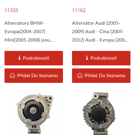
11333
11162
Alternátory BMW-
Alternátor Audi (2005-
Evropa(2004-2007)
2009) Audi - Čína (2005-
Mini(2005-2008) jsou
2012) Audi - Evropa (2004-
montovány firmou DAH
2009) jsou sestaveny...
KEE podle specifikací...
Podrobnosti
Podrobnosti
Přidat Do Seznamu
Přidat Do Seznamu