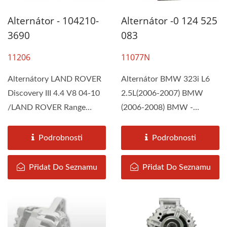
Alternátor - 104210-
Alternátor -0 124 525
3690
083
11206
11077N
Alternátory LAND ROVER
Alternátor BMW 323i L6
Discovery III 4.4 V8 04-10
2.5L(2006-2007) BMW
/LAND ROVER Range
(2006-2008) BMW -
Rover III 4.2/4.4 V8 04-
Evropa (2004-2011) jsou
-12...
sestaveny...
Podrobnosti
Podrobnosti
Přidat Do Seznamu
Přidat Do Seznamu