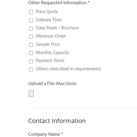
Arrancador TOYOYA RAV4,
Alt
CAMRY