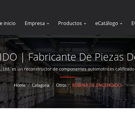
e inicio
Empresa
Productos
eCatálogo
E
 | Fabricante De Piezas De
De Arranque | DK
td. es un reconstructor de componentes automotrices calificado 
alternadores y motores de arranque durante más de 30 años.
Home
/
Categoría
/
Otros
/
BOBINA DE ENCENDIDO