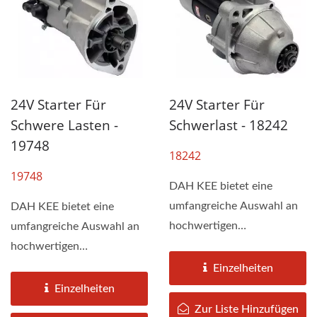
24V Starter Für
24V Starter Für
Schwere Lasten -
Schwerlast - 18242
19748
18242
19748
DAH KEE bietet eine
umfangreiche Auswahl an
DAH KEE bietet eine
hochwertigen
umfangreiche Auswahl an
Startermotoren für
hochwertigen
gewerbliche 24v-
Startermotoren für
Einzelheiten
Starterfahrzeuge....
gewerbliche 24v-
Einzelheiten
Starterfahrzeuge....
Zur Liste Hinzufügen