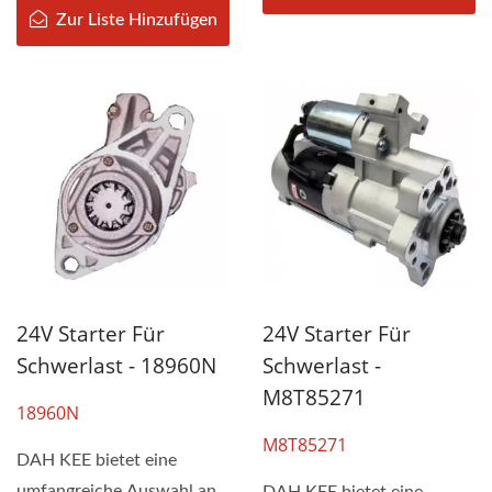
Zur Liste Hinzufügen
24V Starter Für
24V Starter Für
Schwerlast - 18960N
Schwerlast -
M8T85271
18960N
M8T85271
DAH KEE bietet eine
umfangreiche Auswahl an
DAH KEE bietet eine