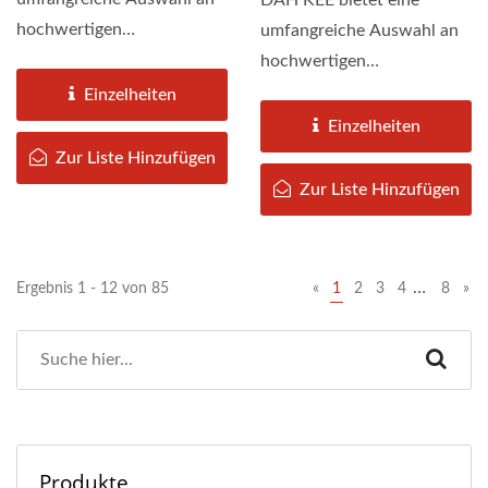
hochwertigen
umfangreiche Auswahl an
Startermotoren für
hochwertigen
gewerbliche 24v-
Startermotoren für
Einzelheiten
Starterfahrzeuge....
gewerbliche 24v-
Einzelheiten
Starterfahrzeuge....
Zur Liste Hinzufügen
Zur Liste Hinzufügen
…
Ergebnis 1 - 12 von 85
«
1
2
3
4
8
»
Produkte