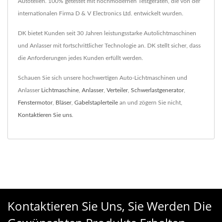
Autoteilen. 100% getestet mit hochmodernen Testgeräten, die von der
internationalen Firma D & V Electronics Ltd. entwickelt wurden.
DK bietet Kunden seit 30 Jahren leistungsstarke Autolichtmaschinen
und Anlasser mit fortschrittlicher Technologie an. DK stellt sicher, dass
die Anforderungen jedes Kunden erfüllt werden.
Schauen Sie sich unsere hochwertigen Auto-Lichtmaschinen und
Anlasser
Lichtmaschine
,
Anlasser
,
Verteiler
,
Schwerlastgenerator
,
Fenstermotor
,
Bläser
,
Gabelstaplerteile
an und zögern Sie nicht,
Kontaktieren Sie uns
.
Kontaktieren Sie Uns, Sie Werden Die