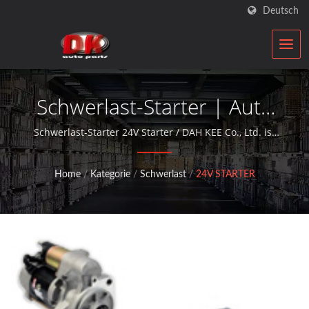
Deutsch
Schwerlast-Starter | Auto
Starter & Lichtmaschinen
Schwerlast-Starter 24V Starter / DAH KEE Co., Ltd. ist
ein ISO-zertifizierter Automobilkomponenten-
Hersteller | DK
Wiederaufbauer, der seit über 30 Jahren Aftermarket-
Home
/
Kategorie
/
Schwerlast
/
24V STARTER
Service mit Lichtmaschinen und Startermotoren
anbietet.