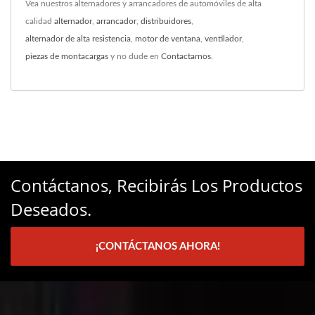
Vea nuestros alternadores y arrancadores de automóviles de alta
calidad
alternador
,
arrancador
,
distribuidores
,
alternador de alta resistencia
,
motor de ventana
,
ventilador
,
piezas de montacargas
y no dude en
Contactarnos
.
Contáctanos, Recibirás Los Productos
Deseados.
¡CONTÁCTANOS AHORA!